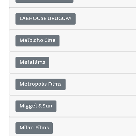
LABHOUSE URUGUAY
Malbicho Cine
Mefafilms
Metropolis Films
Miggel & Sun
Milan Films