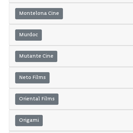
Montelona Cine
Murdoc
Mutante Cine
Neto Films
Oriental Films
Origami