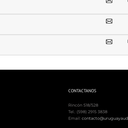
CONTACTANOS
Rincón 518/528
Tel.: (598) 2915 3838
Email:
contacto@uruguayaudi