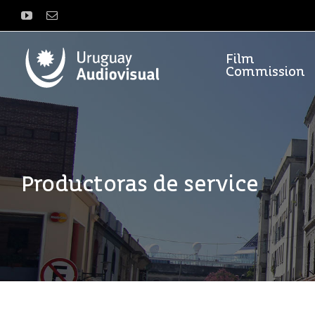
Saltar
YouTube
Correo
al
electrónico
contenido
Film
Commission
Productoras de service