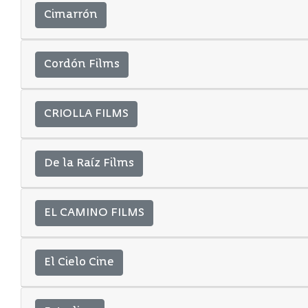
Cimarrón
Cordón Films
CRIOLLA FILMS
De la Raíz Films
EL CAMINO FILMS
El Cielo Cine