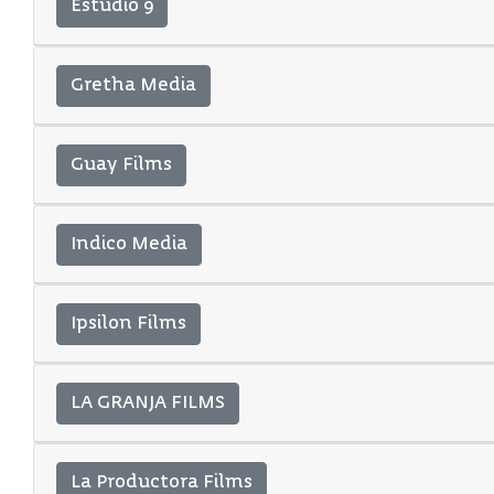
Estudio 9
Gretha Media
Guay Films
Indico Media
Ipsilon Films
LA GRANJA FILMS
La Productora Films