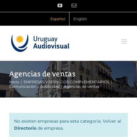
Saltar
YouTube
Correo
al
electrónico
contenido
Español
English
Agencias de ventas
Inicio
EMPRESAS Y SERVICIOS COMPLEMENTARIOS
Comunicación y publicidad
Agencias de ventas
No existen empresas para esta categoría. Volver al
Directorio
de empresa.