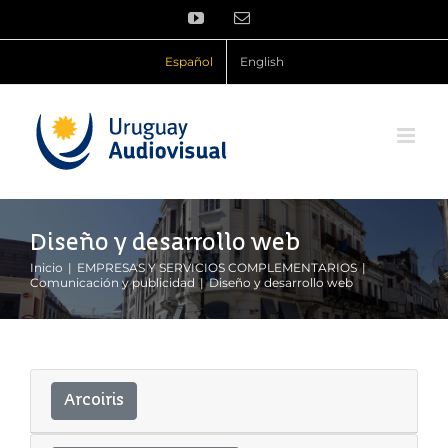
Saltar
YouTube
Correo
al
electrónico
contenido
Español
English
Diseño y desarrollo web
Inicio
EMPRESAS Y SERVICIOS COMPLEMENTARIOS
Comunicación y publicidad
Diseño y desarrollo web
Arcoiris