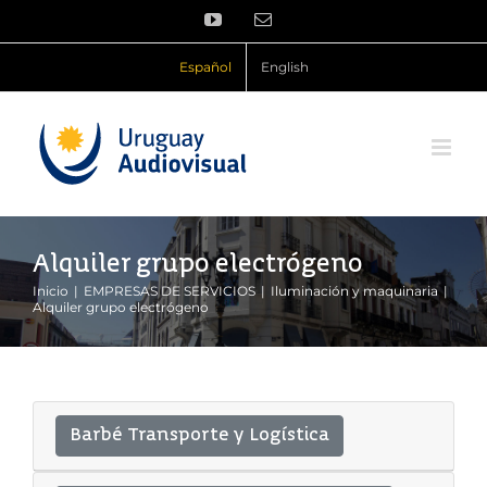
Saltar
YouTube
Correo
al
electrónico
contenido
Español
English
Alquiler grupo electrógeno
Inicio
EMPRESAS DE SERVICIOS
Iluminación y maquinaria
Alquiler grupo electrógeno
Barbé Transporte y Logística