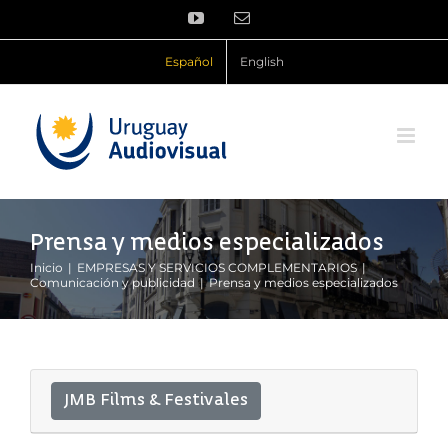
Saltar
YouTube
Correo
al
electrónico
contenido
Español
English
Prensa y medios especializados
Inicio
EMPRESAS Y SERVICIOS COMPLEMENTARIOS
Comunicación y publicidad
Prensa y medios especializados
JMB Films & Festivales