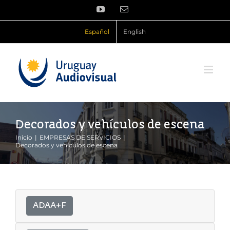
Saltar
YouTube
Correo
al
electrónico
contenido
Español
English
Decorados y vehículos de escena
Inicio
EMPRESAS DE SERVICIOS
Decorados y vehículos de escena
ADAA+F