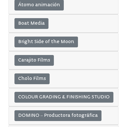
Átomo animación
Boat Media
Bright Side of the Moon
Carajito Films
Cholo Films
COLOUR GRADING & FINISHING STUDIO
DOMINO – Productora fotográfica