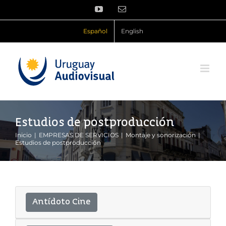
Saltar
YouTube
Correo
al
electrónico
contenido
Español
English
Estudios de postproducción
Inicio
EMPRESAS DE SERVICIOS
Montaje y sonorización
Estudios de postproducción
Antídoto Cine