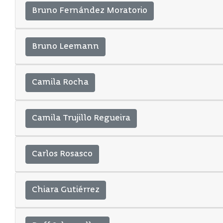
Bruno Fernández Moratorio
Bruno Leemann
Camila Rocha
Camila Trujillo Regueira
Carlos Rosasco
Chiara Gutiérrez