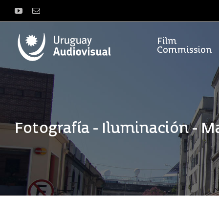
Saltar
YouTube
Correo
al
electrónico
contenido
Film
Commission
Fotografía - Iluminación - M