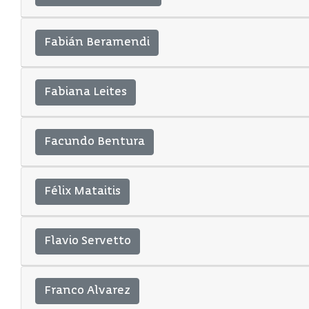
Fabián Beramendi
Fabiana Leites
Facundo Bentura
Félix Mataitis
Flavio Servetto
Franco Alvarez