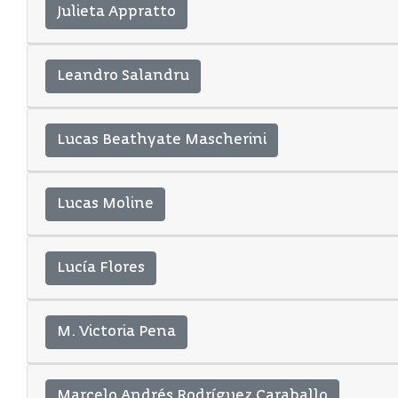
Julieta Appratto
Leandro Salandru
Lucas Beathyate Mascherini
Lucas Moline
Lucía Flores
M. Victoria Pena
Marcelo Andrés Rodríguez Caraballo