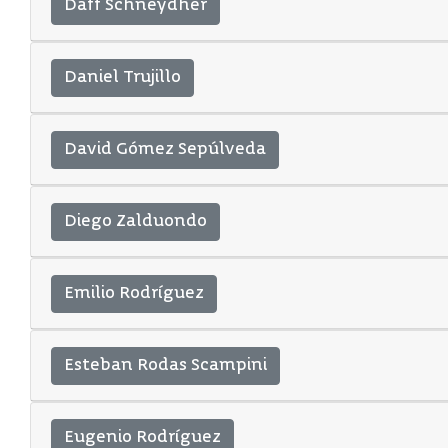
Daff Schneydher
Daniel Trujillo
David Gómez Sepúlveda
Diego Zalduondo
Emilio Rodríguez
Esteban Rodas Scampini
Eugenio Rodríguez