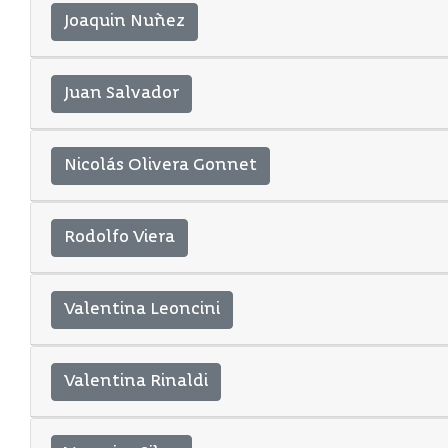
Joaquin Nuñez
Juan Salvador
Nicolás Olivera Gonnet
Rodolfo Viera
Valentina Leoncini
Valentina Rinaldi