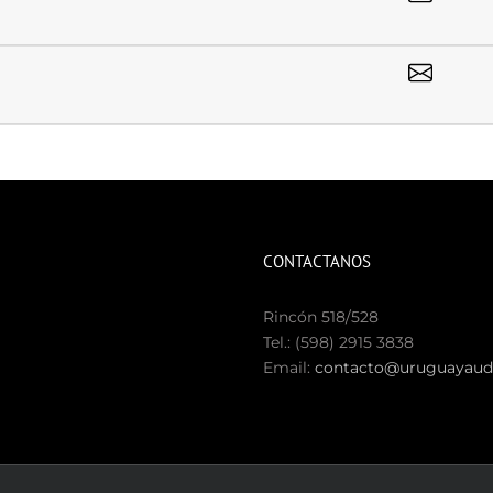
CONTACTANOS
Rincón 518/528
Tel.: (598) 2915 3838
Email:
contacto@uruguayaudi