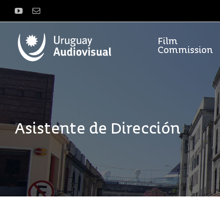
Saltar
YouTube
Correo
al
electrónico
contenido
Film
Commission
Asistente de Dirección