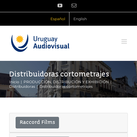
Saltar
YouTube
Correo
al
electrónico
contenido
Español
English
Distribuidoras cortometrajes
Inicio
PRODUCCIÓN, DISTRIBUCIÓN Y EXHIBICIÓN
Distribuidoras
Distribuidoras cortometrajes
Raccord Films