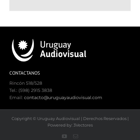
CONTACTANOS
Rincón 518/528
Tel.: (598) 2915 3838
Email:
contacto@uruguayaudiovisual.com
Copyright © Uruguay Audiovisual | Derechos Reservados |
Powered by: 3Vectores
YouTube
Correo