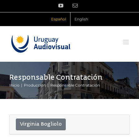
Saltar
YouTube
Correo
al
electrónico
contenido
Español
English
Responsable Contratación
Inicio
Producción
Responsable Contratación
Virginia Bogliolo