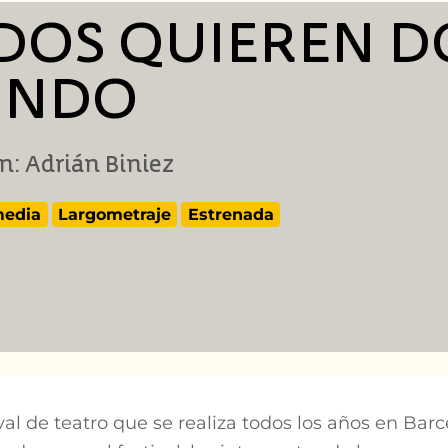
DOS QUIEREN D
NDO
n: Adrián Biniez
edia
Largometraje
Estrenada
ival de teatro que se realiza todos los años en Bar