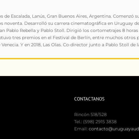
s de Escalada, Lanús, Gran Buenos Aires, Argentina. Comenzó su
os noventa. Desarrolló su carrera cinematográfica en Uruguay d
n Pablo Rebella y Pablo Stoll. Dirigió los cortometrajes 8 horas 
tuvo tres premios en el Festival de Berlín, entre muchos otros 
de Venecia. Y en 2018, Las Olas. Co-director junto a Pablo Stoll d
CONTACTANOS
Rincón 518/528
Tel.: (598) 2915 3838
Email:
contacto@uruguayaudi