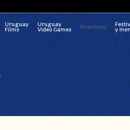
Uruguay
Uruguay
Festi
Directorio
Films
Video Games
y me
O