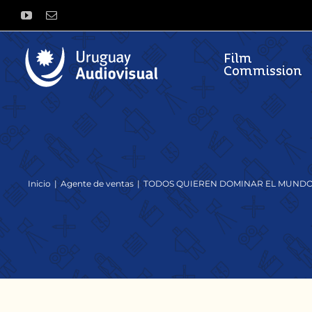
Saltar
YouTube
Correo
al
electrónico
contenido
Film
Commission
Inicio
Agente de ventas
TODOS QUIEREN DOMINAR EL MUND