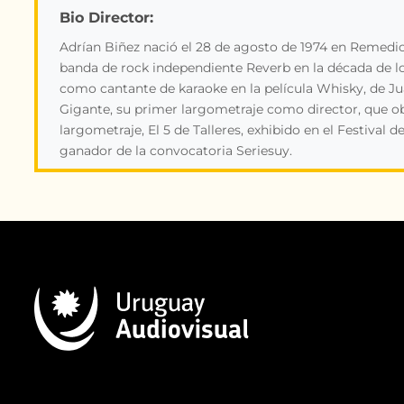
Bio Director:
Adrían Biñez nació el 28 de agosto de 1974 en Remedio
banda de rock independiente Reverb en la década de l
como cantante de karaoke en la película Whisky, de Jua
Gigante, su primer largometraje como director, que ob
largometraje, El 5 de Talleres, exhibido en el Festival 
ganador de la convocatoria Seriesuy.