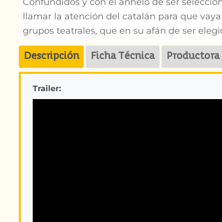
Confundidos y con el anhelo de ser seleccion
llamar la atención del catalán para que vaya 
grupos teatrales, que en su afán de ser elegi
Descripción
Ficha Técnica
Productora
Trailer: