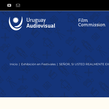
Saltar
YouTube
Correo
al
electrónico
contenido
Film
Commission
Inicio
Exhibición en Festivales
SEÑOR, SI USTED REALMENTE EX