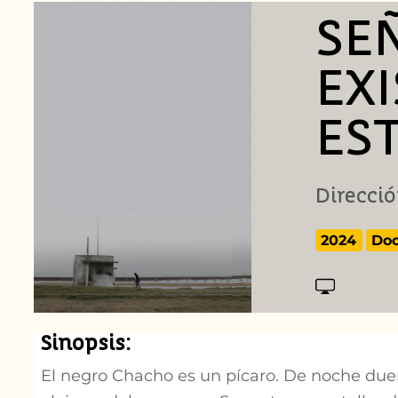
SE
EX
ES
Direcció
2024
Do
Sinopsis:
El negro Chacho es un pícaro. De noche due