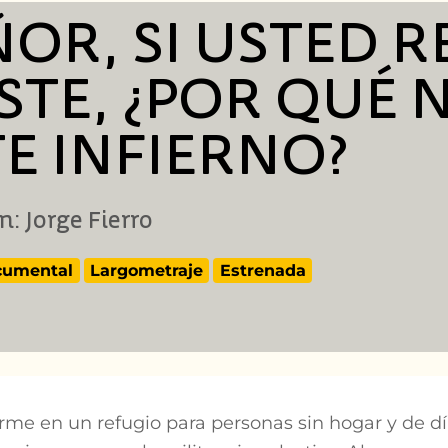
ÑOR, SI USTED 
ISTE, ¿POR QUÉ 
TE INFIERNO?
n: Jorge Fierro
cumental
Largometraje
Estrenada
rme en un refugio para personas sin hogar y de 