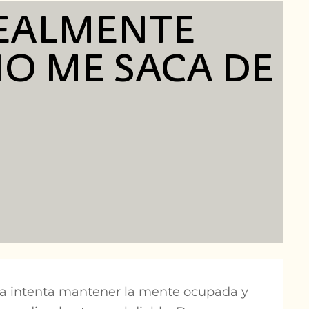
REALMENTE
NO ME SACA DE
día intenta mantener la mente ocupada y