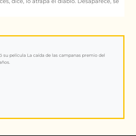
es, dice, lo atrapa el diablo. Desaparece, se
ó su película La caída de las campanas premio del
años.