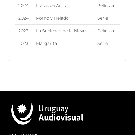
2024
Locos de Amor
Película
2024
Porno y Helado
Serie
2023
La Sociedad de la Nieve
Película
2023
Margarita
Serie