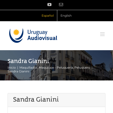
Saltar
YouTube
Correo
al
electrónico
contenido
Español
English
Sandra Gianini
Inicio
Maquillador
Maquillaje - Peluquería
Peluquero
Sandra Gianini
Sandra Gianini