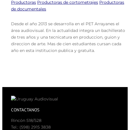
Productoras
Productoras de cortometrajes
Productoras
de documentales
Desde el año 2013 se desarrolla en el PET Arrayanes el
área audiovisual. En la actualidad integra un bachillerato
de tres años y una tecnicatura en produccion, guion y
direccion de arte. Mas de cien estudiantes cursan cada
año en esta institucion publica y gratuita.
CONTACTANOS
Rincón 518/528
Tel.: (598) 2915 3838