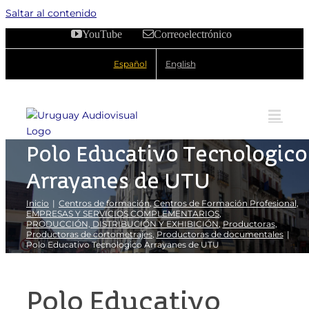
Saltar al contenido
YouTube
Correo electrónico
Español
English
Polo Educativo Tecnologico
Arrayanes de UTU
Inicio
Centros de formación
Centros de Formación Profesional
EMPRESAS Y SERVICIOS COMPLEMENTARIOS
PRODUCCIÓN, DISTRIBUCIÓN Y EXHIBICIÓN
Productoras
Productoras de cortometrajes
Productoras de documentales
Polo Educativo Tecnologico Arrayanes de UTU
Polo Educativo