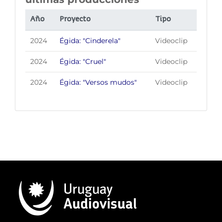
Año
Proyecto
Tipo
2024
Égida: "Cinderela"
Videoclip
2024
Égida: "Cruel"
Videoclip
2024
Égida: "Versos mudos"
Videoclip